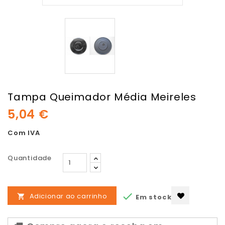
Tampa Queimador Média Meireles
5,04 €
Com IVA
Quantidade

Adicionar ao carrinho
Em stock
