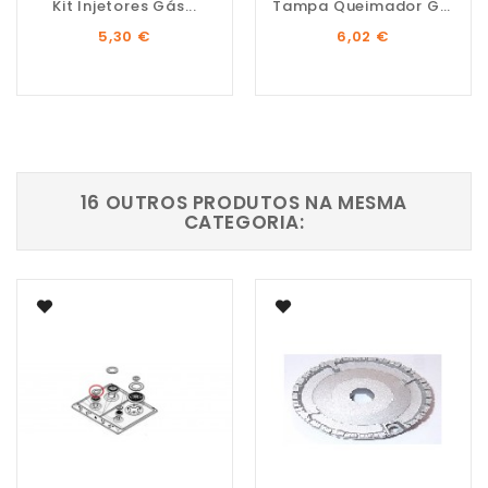
Kit Injetores Gás...
Tampa Queimador Grande
Preço
Preço
5,30 €
6,02 €
16 OUTROS PRODUTOS NA MESMA
CATEGORIA: