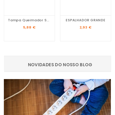
Tampa Queimador Semi...
ESPALHADOR GRANDE
Preço
Preço
5,88 €
2,93 €
NOVIDADES DO NOSSO BLOG