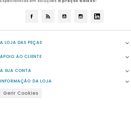
Especialistas em soluções
a preços baixos
!
Facebook
Rss
YouTube
Instagram
LinkedIn
A LOJA DAS PEÇAS

APOIO AO CLIENTE

A SUA CONTA

INFORMAÇÃO DA LOJA

Gerir Cookies
© 2026 - Powered by Satfiel