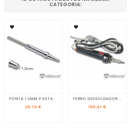
CATEGORIA:
PONTA 1.2MM P ESTAÇÃO...
FERRO DESSOLDADOR DE...
Preço
Preço
20,79 €
185,41 €