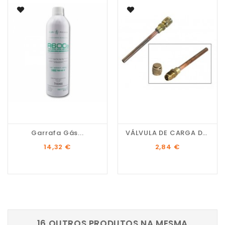
Garrafa Gás...
VÁLVULA DE CARGA DE GÁS
Preço
Preço
14,32 €
2,84 €
16 OUTROS PRODUTOS NA MESMA