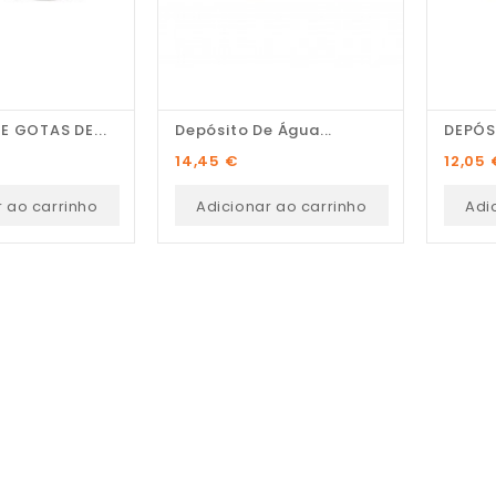
E GOTAS DE...
Depósito De Água...
DEPÓS
Pedro Pereira
Preço
Preço
14,45 €
12,05 
Recomendo! Variedade de
r ao carrinho
Adicionar ao carrinho
Adi
peças e excelente serviço
personalizado.