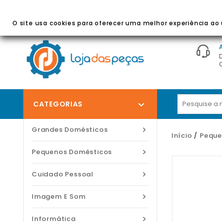
BEM-VINDO À LOJA DAS PEÇAS
- Peças E Acessórios
O site usa cookies para oferecer uma melhor experiência ao u
CATEGORIAS

Grandes Domésticos

Início
Peque
Pequenos Domésticos

Cuidado Pessoal

Imagem E Som

Informática
