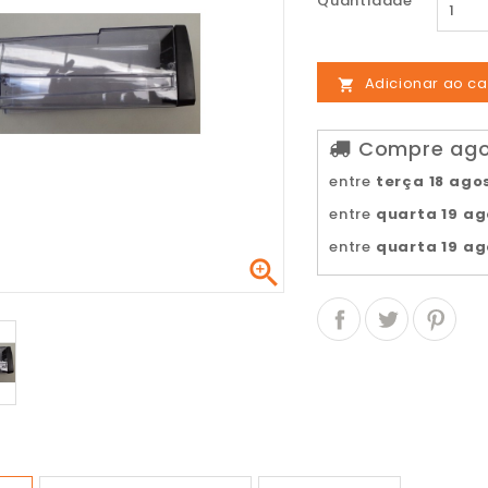
Quantidade
Adicionar ao ca

Compre agor
entre
terça 18 ago
entre
quarta 19 a
entre
quarta 19 a
