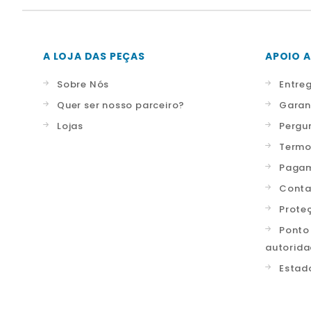
A LOJA DAS PEÇAS
APOIO A
Sobre Nós
Entre
Quer ser nosso parceiro?
Garan
Lojas
Pergu
Termo
Pagam
Conta
Prote
Ponto
autorid
Estad