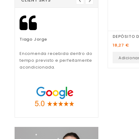
CLIENT SAYS
DEPÓSITO D
Tiago Jorge
Liliana Teixeira
Preço
18,27 €
Encomenda recebida dentro do
Recomendo, muito
Adiciona
tempo previsto e perfeitamente
profissionais.
acondicionada.