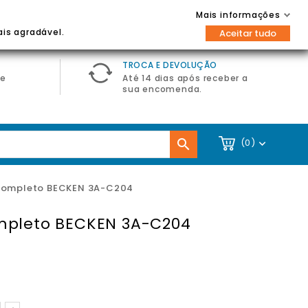
Contacte-nos
Entrar / Registar
Mais informações

ais agradável.
Aceitar tudo
TROCA E DEVOLUÇÃO
de
Até 14 dias após receber a
sua encomenda.

(0)

completo BECKEN 3A-C204
mpleto BECKEN 3A-C204