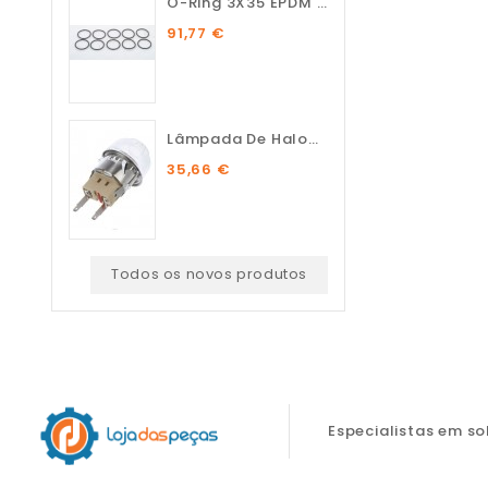
O-Ring 3X35 EPDM 75 SH (10...
91,77 €
Lâmpada De Halogénio...
35,66 €
Todos os novos produtos
Especialistas em s