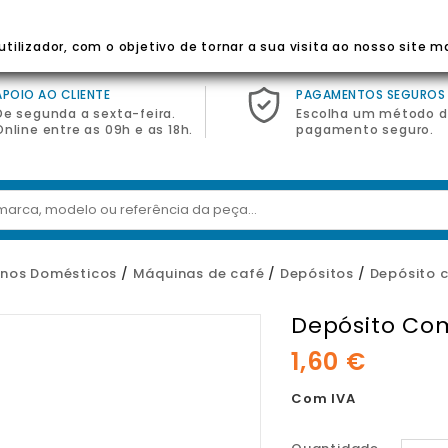
 Para Eletrodomésticos
tilizador, com o objetivo de tornar a sua visita ao nosso site m
APOIO AO CLIENTE
PAGAMENTOS SEGUROS
De segunda a sexta-feira.
Escolha um método 
Online entre as 09h e as 18h.
pagamento seguro.
nos Domésticos
Máquinas de café
Depósitos
Depósito 
Depósito Co
1,60 €
Com IVA