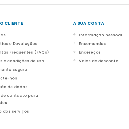
O CLIENTE
A SUA CONTA
gas
Informação pessoal
tias e Devoluções
Encomendas
ntas Frequentes (FAQs)
Endereços
s e condições de uso
Vales de desconto
ento seguro
cte-nos
ção de dados
 de contacto para
ades
o dos serviços