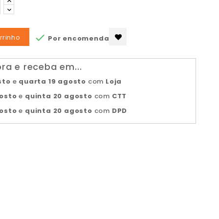

rrinho
Por encomenda
a e receba em...
sto
e
quarta 19 agosto
com
Loja
gosto
e
quinta 20 agosto
com
CTT
gosto
e
quinta 20 agosto
com
DPD