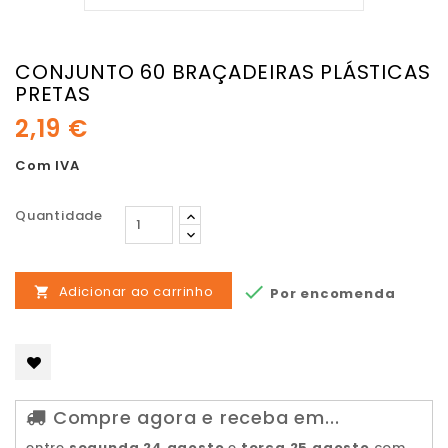
CONJUNTO 60 BRAÇADEIRAS PLÁSTICAS
PRETAS
2,19 €
Com IVA
Quantidade

Adicionar ao carrinho
Por encomenda

Compre agora e receba em...
entre
segunda 24 agosto
e
terça 25 agosto
com