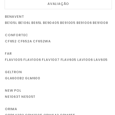
AVALIAÇÃO
BENAVENT
BE105L BE106L BE65L BE90405 BE91005 BE91006 BE91008
CONFORTEC
CF652 CF652A CF652WA
FAR
FLAV1005 FLAV1006 FLAV1007 FLAV605 LAV1006 LAV605
GELTRON
GLA600B2 GLM600
NEW POL
NE1063T NE505T
ORIMA