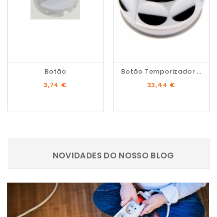
Botão
Botão Temporizador Hoover
Preço
Preço
3,74 €
33,44 €
NOVIDADES DO NOSSO BLOG