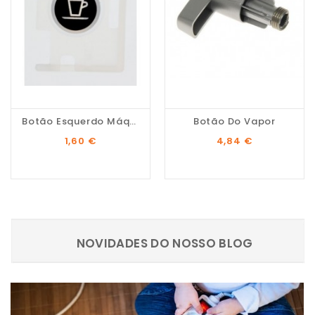
Botão Esquerdo Máquina...
Botão Do Vapor
Preço
Preço
1,60 €
4,84 €
NOVIDADES DO NOSSO BLOG