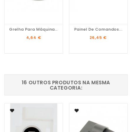
Grelha Para Máquina De...
Painel De Comandos...
Preço
Preço
4,64 €
26,45 €
16 OUTROS PRODUTOS NA MESMA
CATEGORIA: