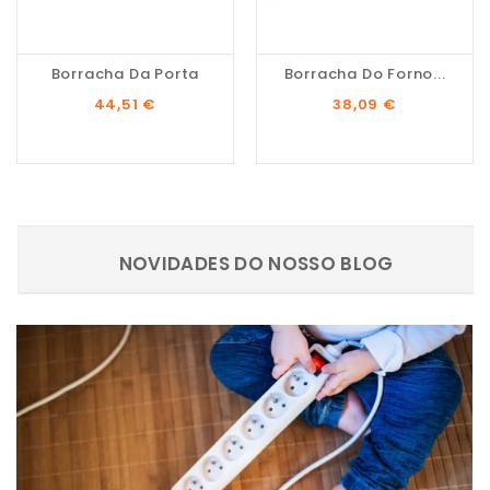
Borracha Da Porta
Borracha Do Forno...
Preço
Preço
44,51 €
38,09 €
NOVIDADES DO NOSSO BLOG