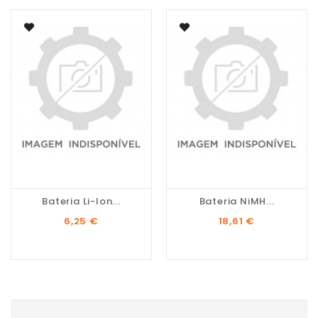
Bateria Li-Ion...
Bateria NiMH...
Preço
Preço
6,25 €
18,61 €