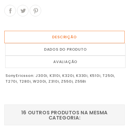
DESCRIÇÃO
DADOS DO PRODUTO
AVALIAÇÃO
SonyEricsson: J300i, K310i, K320i, K330i, K510i, T250i,
T270i, T280i, W200i, Z310i, Z550i, Z558i
16 OUTROS PRODUTOS NA MESMA
CATEGORIA: