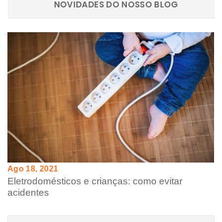
NOVIDADES DO NOSSO BLOG
NOVIDADES DO NOSSO BLOG
Ago 18, 2021
Jun 23, 2021
Eletrodomésticos e crianças: como evitar
Preparado para conhecer o Ar Condicionado
acidentes
ideal para a sua casa?