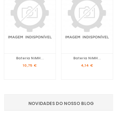
Bateria NiMH...
Bateria NiMH...
Preço
Preço
10,75 €
4,14 €
NOVIDADES DO NOSSO BLOG