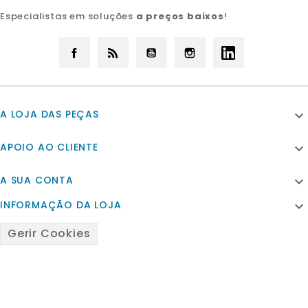
Especialistas em soluções
a preços baixos
!
Facebook
Rss
YouTube
Instagram
LinkedIn
A LOJA DAS PEÇAS

APOIO AO CLIENTE

A SUA CONTA

INFORMAÇÃO DA LOJA

Gerir Cookies
© 2026 - Powered by Satfiel