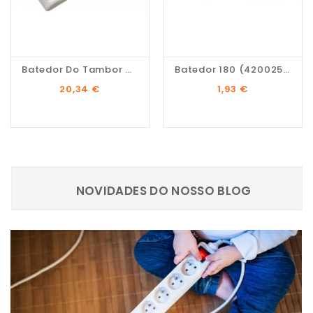
Batedor Do Tambor AEG,...
Batedor 180 (42002592)
Preço
Preço
20,34 €
1,93 €
NOVIDADES DO NOSSO BLOG